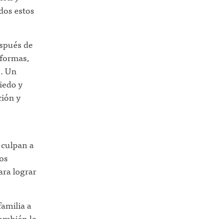
dos estos
espués de
 formas,
. Un
iedo y
ción y
 culpan a
os
ara lograr
familia a
También lo