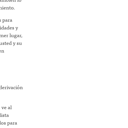
miento.
s para
idades y
imer lugar,
usted y su
en
 derivación
 ve al
ista
dos para