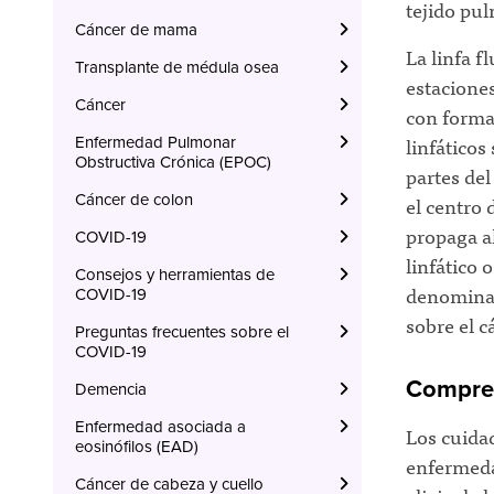
tejido pu
Cáncer de mama
La linfa f
Transplante de médula osea
estaciones
Cáncer
con forma 
linfáticos
Enfermedad Pulmonar
Obstructiva Crónica (EPOC)
partes del
Cáncer de colon
el centro 
propaga a
COVID-19
linfático 
Consejos y herramientas de
denomina 
COVID-19
sobre el 
Preguntas frecuentes sobre el
COVID-19
Compren
Demencia
Enfermedad asociada a
Los cuida
eosinófilos (EAD)
enfermeda
Cáncer de cabeza y cuello