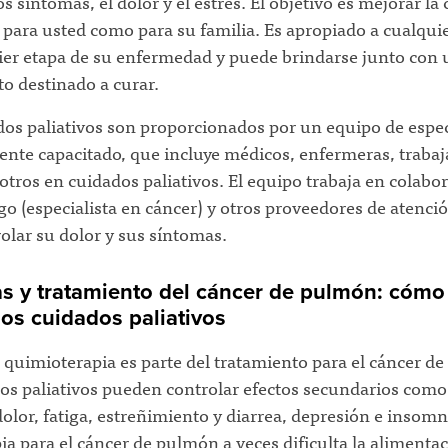
los síntomas, el dolor y el estrés. El objetivo es mejorar la
 para usted como para su familia. Es apropiado a cualqui
ier etapa de su enfermedad y puede brindarse junto con 
o destinado a curar.
os paliativos son proporcionados por un equipo de espec
ente capacitado, que incluye médicos, enfermeras, traba
 otros en cuidados paliativos. El equipo trabaja en colabo
o (especialista en cáncer) y otros proveedores de atenci
olar su dolor y sus síntomas.
s y tratamiento del cáncer de pulmón: cóm
los cuidados paliativos
 quimioterapia es parte del tratamiento para el cáncer d
dos paliativos pueden controlar efectos secundarios como
olor, fatiga, estreñimiento y diarrea, depresión e insomn
ia para el cáncer de pulmón a veces dificulta la alimentac