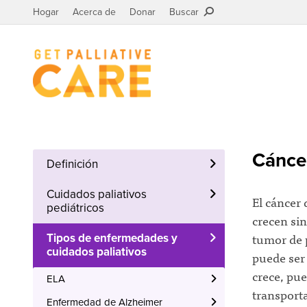
Hogar
Acerca de
Donar
Buscar
Cáncer
Definición
Cuidados paliativos
El cáncer
pediátricos
crecen si
tumor de 
Tipos de enfermedades y
cuidados paliativos
puede ser
crece, pue
ELA
transporta
Enfermedad de Alzheimer