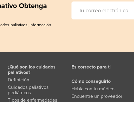
rmativo Obtenga
ados paliativos, información
¿Qué son los cuidados
Es correcto para ti
paliativos?
Definición
Cómo conseguirlo
Cuidados paliativos
Habla con tu médico
pediátricos
Encuentre un proveedor
Tipos de enfermedades
Conocer al equipo
Preguntas más frecuentes
Folleto para pacientes y
familias