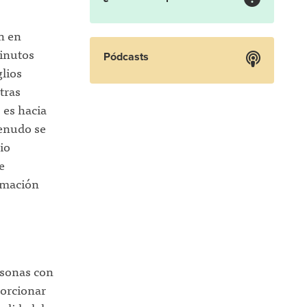
n en
minutos
Pódcasts
lios
tras
 es hacia
menudo se
io
e
rmación
rsonas con
orcionar