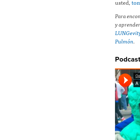
usted,
tom
Para encon
y aprender
LUNGevit
Pulmón
.
Podcast