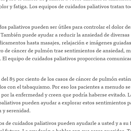
lor y fatiga. Los equipos de cuidados paliativos tratan to
os paliativos pueden ser útiles para controlar el dolor d
. También puede ayudar a reducir la ansiedad de diversas
icamentos hasta masajes, relajación e imágenes guiadas
co de cáncer de pulmón trae sentimientos de ansiedad, m
. El equipo de cuidados paliativos proporciona comunica
del 85 por ciento de los casos de cáncer de pulmón están
dos con el tabaquismo. Por eso los pacientes a menudo se
 por la enfermedad y creen que podría haberse evitado. L
aliativos pueden ayudar a explorar estos sentimientos p
 y serenidad.
s de cuidados paliativos pueden ayudarle a usted y a su 
 el futuro. Le ayudarán a hablar con sus seres queridos. 