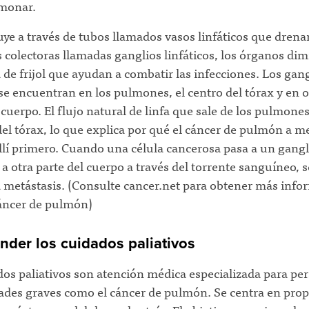
lmonar.
luye a través de tubos llamados vasos linfáticos que drena
 colectoras llamadas ganglios linfáticos, los órganos di
de frijol que ayudan a combatir las infecciones. Los gang
 se encuentran en los pulmones, el centro del tórax y en o
 cuerpo. El flujo natural de linfa que sale de los pulmones
del tórax, lo que explica por qué el cáncer de pulmón a 
llí primero. Cuando una célula cancerosa pasa a un gangl
o a otra parte del cuerpo a través del torrente sanguíneo, s
metástasis. (Consulte cancer.net para obtener más info
cáncer de pulmón)
der los cuidados paliativos
dos paliativos son atención médica especializada para pe
des graves como el cáncer de pulmón. Se centra en prop