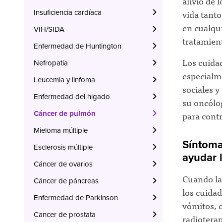
alivio de 
vida tanto
Insuficiencia cardíaca
en cualqu
VIH/SIDA
tratamient
Enfermedad de Huntington
Los cuidad
Nefropatía
especialm
Leucemia y linfoma
sociales y
Enfermedad del higado
su oncólog
para contr
Cáncer de pulmón
Mieloma múltiple
Síntoma
Esclerosis múltiple
ayudar 
Cáncer de ovarios
Cuando la
Cáncer de páncreas
los cuida
Enfermedad de Parkinson
vómitos, d
Cancer de prostata
radioterap