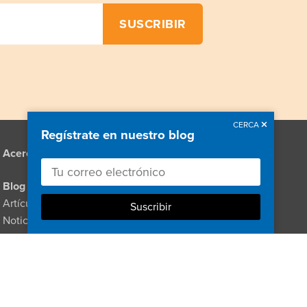
CERCA
Regístrate en nuestro blog
Acerca de
Recursos
Enlaces
Blog
Vídeos
Artículos e historias
Pódcasts
Noticias
Seminarios web
Para los medios
Directorio de
Para médicos
proveedores
Para formuladores de
políticas
Donar
Para cuidadores familiares