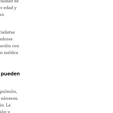
 calidad de
er edad y
un
ialistas
jadores
ración con
ón médica
o pueden
e pulmón,
 náuseas,
io. La
ión y