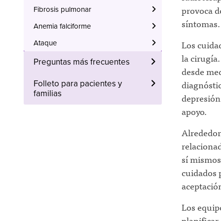
provoca do
Fibrosis pulmonar
síntomas.
Anemia falciforme
Los cuidad
Ataque
la cirugía
Preguntas más frecuentes
desde med
diagnósti
Folleto para pacientes y
familias
depresión
apoyo.
Alrededor 
relaciona
sí mismos
cuidados p
aceptación
Los equipo
planificar