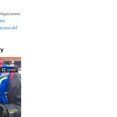
tigaciones
ión
icana del
ry