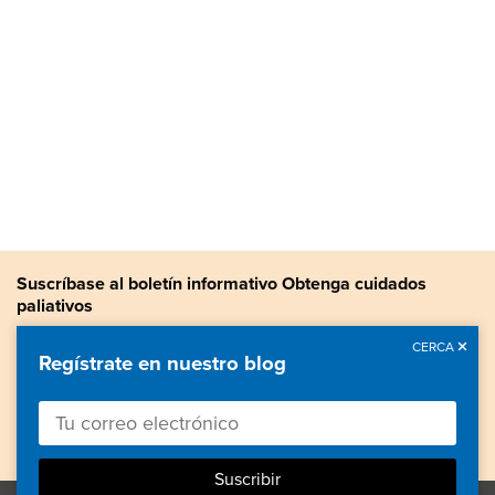
Suscríbase al boletín informativo Obtenga cuidados
paliativos
Manténgase actualizado con noticias sobre cuidados paliativos,
CERCA
Regístrate en nuestro blog
información valiosa, historias de pacientes y más.