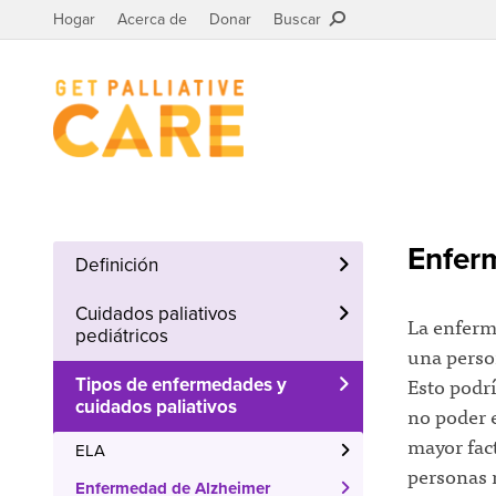
Hogar
Acerca de
Donar
Buscar
Enferm
Definición
Cuidados paliativos
La enferm
pediátricos
una person
Esto podrí
Tipos de enfermedades y
cuidados paliativos
no poder e
mayor fact
ELA
personas 
Enfermedad de Alzheimer