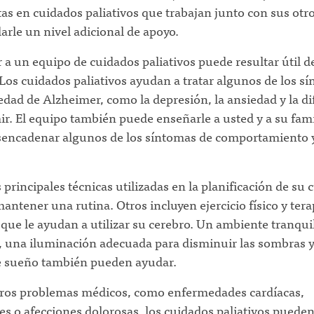
tas en cuidados paliativos que trabajan junto con sus ot
arle un nivel adicional de apoyo.
 a un equipo de cuidados paliativos puede resultar útil d
os cuidados paliativos ayudan a tratar algunos de los s
dad de Alzheimer, como la depresión, la ansiedad y la di
r. El equipo también puede enseñarle a usted y a su fami
sencadenar algunos de los síntomas de comportamiento
 principales técnicas utilizadas en la planificación de su 
mantener una rutina. Otros incluyen ejercicio físico y tera
ue le ayudan a utilizar su cerebro. Un ambiente tranqui
o, una iluminación adecuada para disminuir las sombras 
e sueño también pueden ayudar.
otros problemas médicos, como enfermedades cardíacas,
 o afecciones dolorosas, los cuidados paliativos pueden 