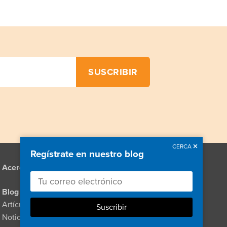
CERCA
Regístrate en nuestro blog
Acerca de
Recursos
Enlaces
Blog
Vídeos
Artículos e historias
Pódcasts
Noticias
Seminarios web