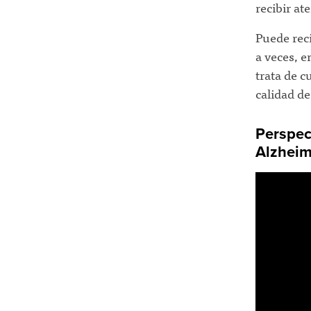
recibir at
Puede reci
a veces, e
trata de c
calidad de
Perspec
Alzheim