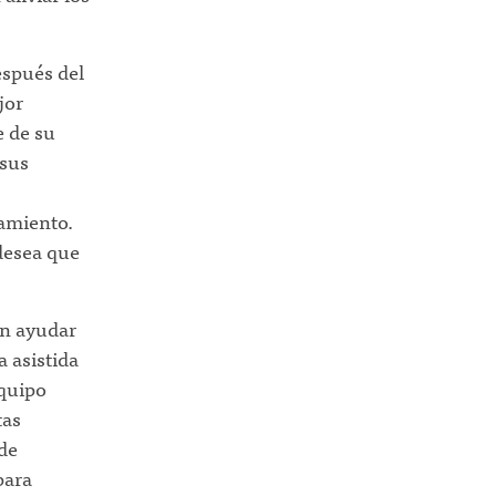
espués del
jor
e de su
 sus
tamiento.
desea que
en ayudar
a asistida
equipo
tas
de
para