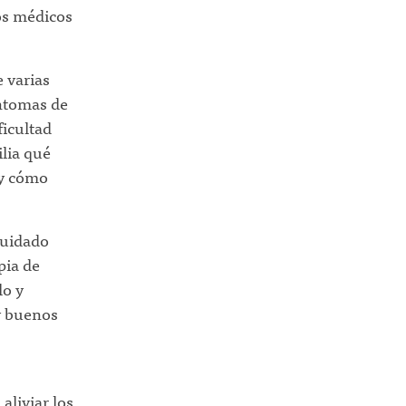
ros médicos
e varias
íntomas de
ficultad
lia qué
 y cómo
cuidado
pia de
lo y
y buenos
aliviar los