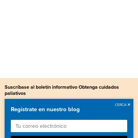
Suscríbase al boletín informativo Obtenga cuidados
paliativos
Manténgase actualizado con noticias sobre cuidados paliativos,
CERCA
Regístrate en nuestro blog
información valiosa, historias de pacientes y más.