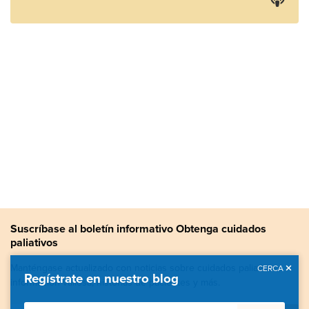
Suscríbase al boletín informativo Obtenga cuidados
paliativos
Manténgase actualizado con noticias sobre cuidados paliativos,
CERCA
Regístrate en nuestro blog
información valiosa, historias de pacientes y más.