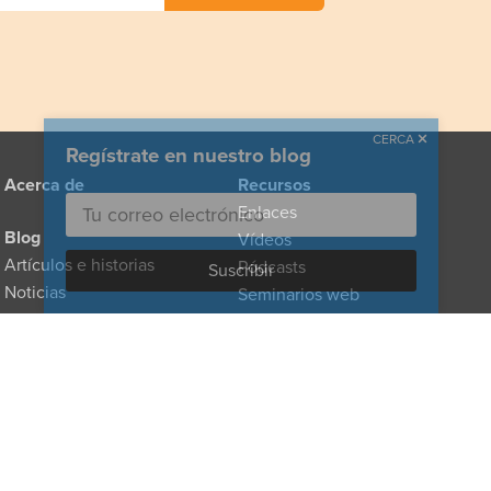
CERCA
Regístrate en nuestro blog
Acerca de
Recursos
Enlaces
Blog
Vídeos
Artículos e historias
Pódcasts
Noticias
Seminarios web
Para los medios
Directorio de
Para médicos
proveedores
Para formuladores de
políticas
Donar
Para cuidadores familiares
Tipos de atención
Glosario