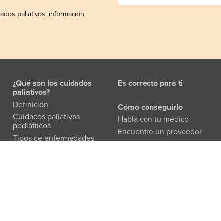
ados paliativos, información
¿Qué son los cuidados
Es correcto para ti
paliativos?
Definición
Cómo conseguirlo
Cuidados paliativos
Habla con tu médico
pediátricos
Encuentre un proveedor
Tipos de enfermedades
Conocer al equipo
Preguntas más frecuentes
Folleto para pacientes y
familias