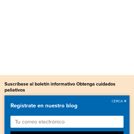
Suscríbase al boletín informativo Obtenga cuidados
paliativos
Manténgase actualizado con noticias sobre cuidados paliativos,
CERCA
Regístrate en nuestro blog
información valiosa, historias de pacientes y más.