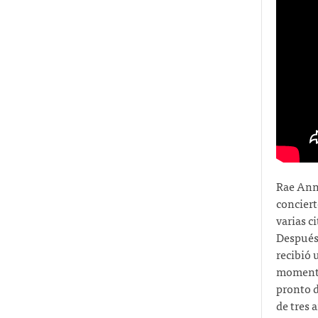
Rae Anne
conciert
varias c
Después 
recibió 
momento,
pronto d
de tres 