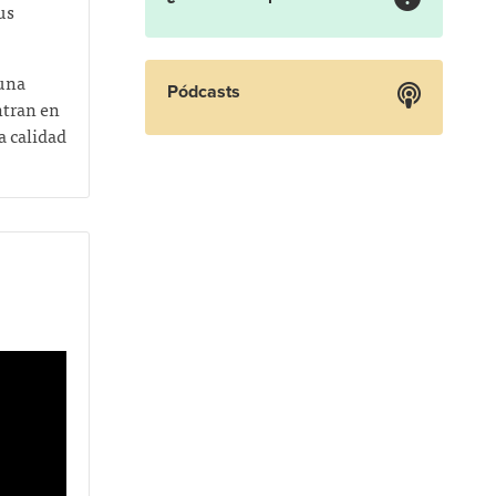
us
 una
Pódcasts
ntran en
a calidad