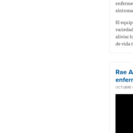
enferme
síntomas
El equip
variedad
aliviar 
de vida 
Rae A
enfer
OCTUBRE 6