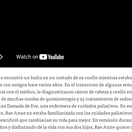
 encontró un bulto en un costado de su cuello mientras estaba
o con amigos hace varios años. En el transcurso de algunas sem
itas con el médico, le diagnosticaron cáncer de cabeza y cuello en
de muchas rondas de quimioterapia y 35 tratamientos de radiac
una llamada de Eve, una enfermera de cuidados paliativos. En es
 Rae Anne no estaba familiarizada con los cuidados paliativos
escubrió que cambiarían su vida para mejor. En remisión duran
años y disfrutando de la vida con sus dos hijos, Rae Anne quiere 