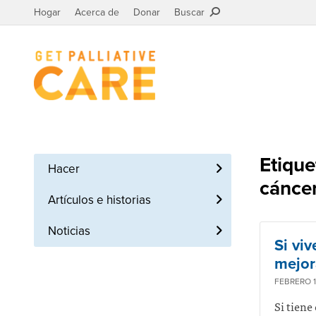
Hogar
Acerca de
Donar
Buscar
Etique
Hacer
cánce
Artículos e historias
Noticias
Si vi
mejor
FEBRERO 1
Si tiene