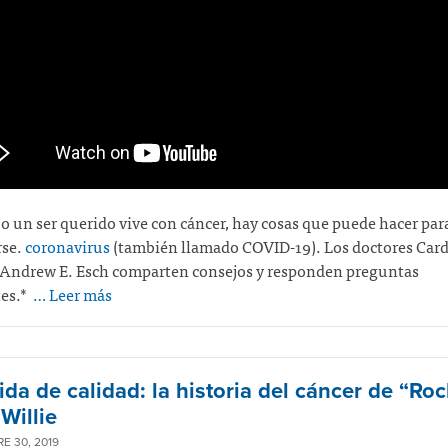
 o un ser querido vive con cáncer, hay cosas que puede hacer par
rse.
coronavirus
(también llamado COVID-19)
. Los doctores Card
 Andrew E. Esch comparten consejos y responden preguntas
es.*
… Leer más
ida de calidad: la historia del cáncer de “Roc
Willie
E 30, 2019