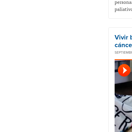
persona
paliativ
Vivir
cánce
SEPTIEMBR