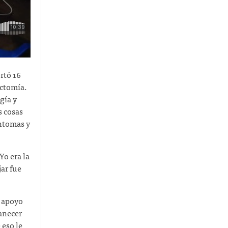
rtó 16
ectomía.
gía y
s cosas
íntomas y
Yo era la
jar fue
e apoyo
manecer
eso le