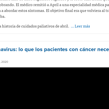
obrando. El médico remitió a April a una especialidad médica pa
 a abordar estos síntomas. El objetivo final era que volviera al t
ba.
la historia de cuidados paliativos de abril.
… Leer más
avirus: lo que los pacientes con cáncer nece
 2020