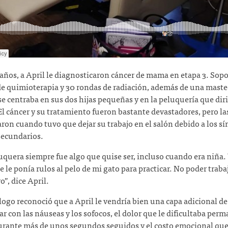
 años, a April le diagnosticaron cáncer de mama en etapa 3. Sopo
e quimioterapia y 30 rondas de radiación, además de una mast
se centraba en sus dos hijas pequeñas y en la peluquería que diri
El cáncer y su tratamiento fueron bastante devastadores, pero la
on cuando tuvo que dejar su trabajo en el salón debido a los s
secundarios.
uquera siempre fue algo que quise ser, incluso cuando era niña. 
e le ponía rulos al pelo de mi gato para practicar. No poder traba
”, dice April.
ogo reconoció que a April le vendría bien una capa adicional d
iar con las náuseas y los sofocos, el dolor que le dificultaba per
urante más de unos segundos seguidos y el costo emocional que 