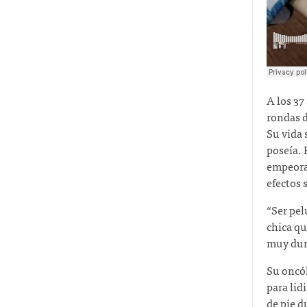
A los 37
rondas d
Su vida 
poseía. 
empeorar
efectos 
“Ser pel
chica qu
muy duro
Su oncól
para lid
de pie d