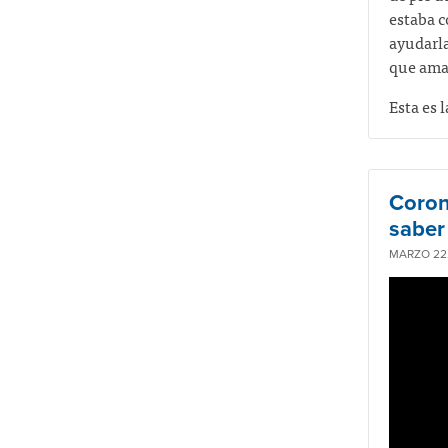
estaba c
ayudarla
que ama
Esta es 
Coron
saber
MARZO 22,