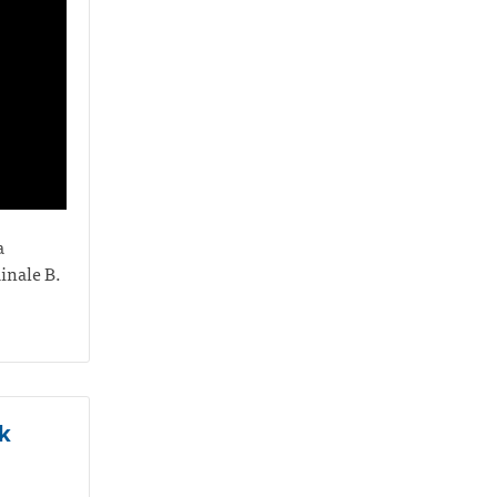
a
inale B.
k