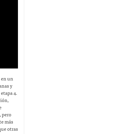
 en un
anas y
 etapa 4.
ión,
e
, pero
te más
que otras