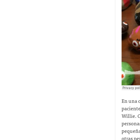
En una c
pacient
Willie. 
personas
pequeñas
otras pe