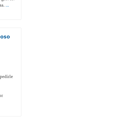
sa.
…
ioso
pedirle
or