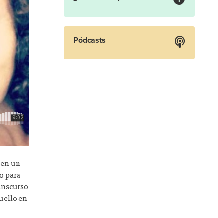
Pódcasts
 en un
o para
ranscurso
uello en