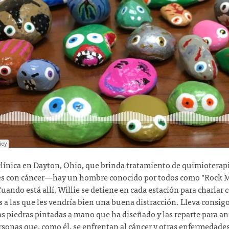
línica en Dayton, Ohio, que brinda
tratamiento de quimioterapi
es con cáncer—
hay un hombre conocido por todos como "Rock 
Cuando está allí, Willie se detiene en cada estación para charlar 
 a las que les vendría bien una buena distracción. Lleva consig
 piedras pintadas a mano que ha diseñado y las reparte para an
rsonas que, como él, se enfrentan al cáncer y otras enfermedades