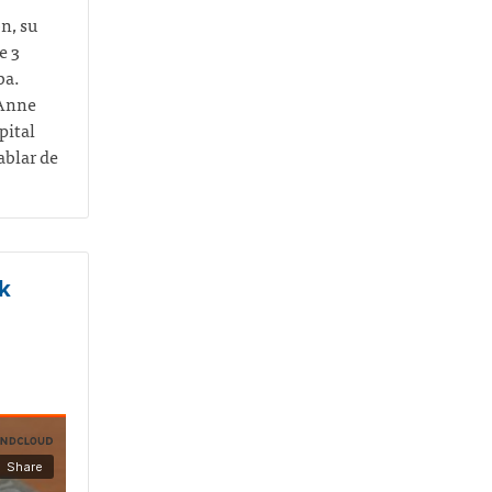
n, su
e 3
ba.
 Anne
pital
ablar de
k