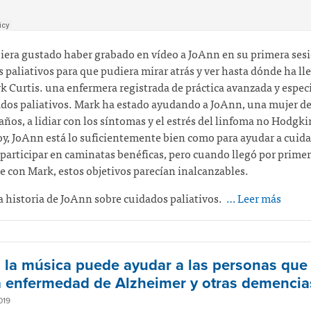
era gustado haber grabado en vídeo a JoAnn en su primera ses
 paliativos para que pudiera mirar atrás y ver hasta dónde ha ll
k Curtis.
una enfermera registrada de práctica avanzada y especi
dos paliativos. Mark ha estado ayudando a JoAnn, una mujer d
años, a lidiar con los síntomas y el estrés del linfoma no Hodgk
y, JoAnn está lo suficientemente bien como para ayudar a cuida
 participar en caminatas benéficas, pero cuando llegó por primer
 con Mark, estos objetivos parecían inalcanzables.
la historia de JoAnn sobre cuidados paliativos.
… Leer más
la música puede ayudar a las personas que 
a enfermedad de Alzheimer y otras demencia
019