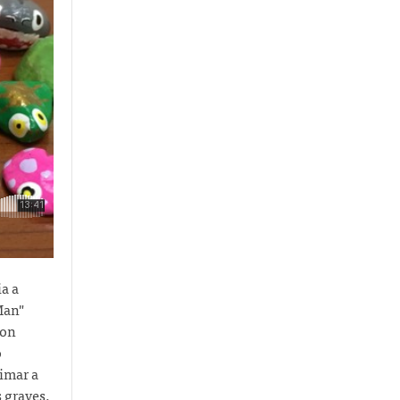
a a
Man"
con
o
imar a
 graves.