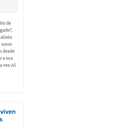
ión de
egado",
alista
e unos
in desde
r a sus
a vez Al
viven
s