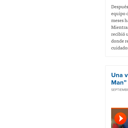
Después 
equipo d
meses ha
Mientras
recibió 
donde re
cuidados
Una v
Man” 
SEPTIEMBR