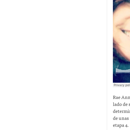
Rae Ann
lado de 
determin
de unas 
etapa 4.