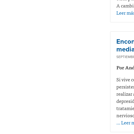
A cambio
Leer má
Encon
media
SEPTIEMBR
Por An
Si vive 
persiste
realizar
depresió
tratamie
nervioso
… Leer 