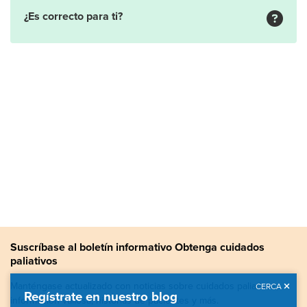
¿Es correcto para ti?
Suscríbase al boletín informativo Obtenga cuidados
paliativos
Manténgase actualizado con noticias sobre cuidados paliativos,
CERCA
Regístrate en nuestro blog
información valiosa, historias de pacientes y más.