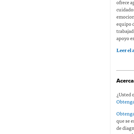
ofrece a
cuidados
emociona
equipo d
trabajad
apoyo en
Leer el 
Acerca
¿Usted o
Obtenga
Obtenga
que se e
de diagn