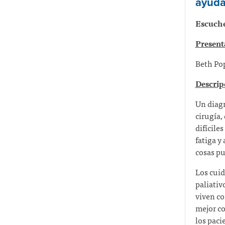
ayuda
Escuche
Present
Beth Po
Descrip
Un diagn
cirugía,
difícile
fatiga y
cosas p
Los cuid
paliativ
viven c
mejor co
los paci