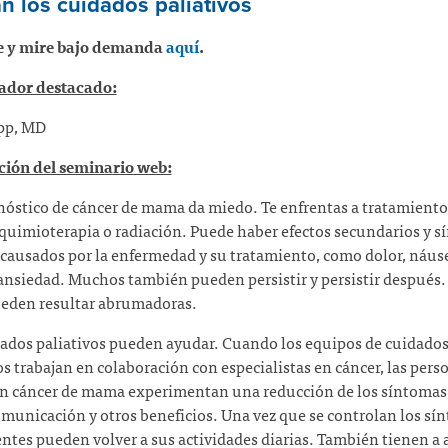
n los cuidados paliativos
 y mire bajo demanda
aquí
.
ador destacado:
pp, MD
ción del seminario web:
óstico de cáncer de mama da miedo. Te enfrentas a tratamient
 quimioterapia o radiación. Puede haber efectos secundarios y 
s causados por la enfermedad y su tratamiento, como dolor, náus
 ansiedad. Muchos también pueden persistir y persistir después.
ueden resultar abrumadoras.
ados paliativos pueden ayudar. Cuando los equipos de cuidado
os trabajan en colaboración con especialistas en cáncer, las pers
on cáncer de mama experimentan una reducción de los síntomas
municación y otros beneficios. Una vez que se controlan los sí
entes pueden volver a sus actividades diarias. También tienen a