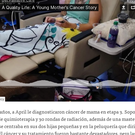
 años, a April le diagnosticaron cáncer de mama en etapa 3. Sopo
e quimioterapia y 30 rondas de radiación, además de una mast
se centraba en sus dos hijas pequeñas y en la peluquería que diri
El cáncer y su tratamiento fueron bastante devastadores, pero la