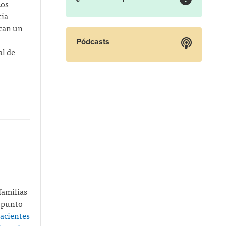
Los
tia
ican un
Pódcasts
al de
familias
l punto
pacientes