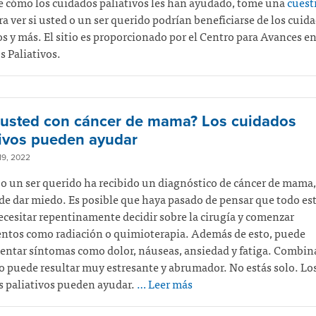
e cómo los cuidados paliativos les han ayudado, tome una
cuest
a ver si usted o un ser querido podrían beneficiarse de los cuid
os y más. El sitio es proporcionado por el Centro para Avances e
 Paliativos.
 usted con cáncer de mama? Los cuidados
tivos pueden ayudar
9, 2022
 o un ser querido ha recibido un diagnóstico de cáncer de mama,
e dar miedo. Es posible que haya pasado de pensar que todo es
ecesitar repentinamente decidir sobre la cirugía y comenzar
entos como radiación o quimioterapia. Además de esto, puede
ntar síntomas como dolor, náuseas, ansiedad y fatiga. Combin
o puede resultar muy estresante y abrumador. No estás solo. Lo
s paliativos pueden ayudar.
… Leer más