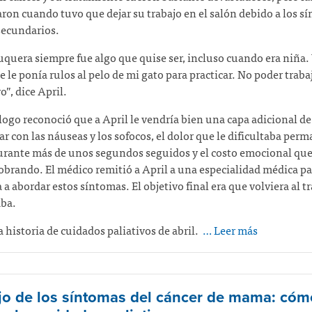
on cuando tuvo que dejar su trabajo en el salón debido a los s
secundarios.
uquera siempre fue algo que quise ser, incluso cuando era niña. 
e le ponía rulos al pelo de mi gato para practicar. No poder traba
”, dice April.
ogo reconoció que a April le vendría bien una capa adicional d
iar con las náuseas y los sofocos, el dolor que le dificultaba per
urante más de unos segundos seguidos y el costo emocional que 
obrando. El médico remitió a April a una especialidad médica pa
 a abordar estos síntomas. El objetivo final era que volviera al t
ba.
la historia de cuidados paliativos de abril.
… Leer más
o de los síntomas del cáncer de mama: cóm