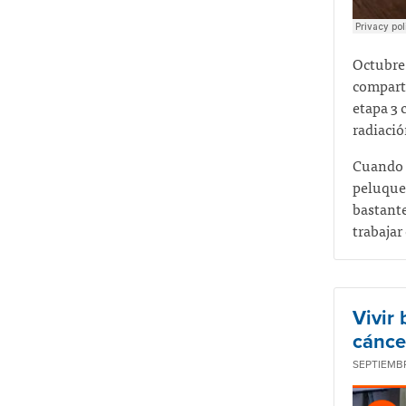
Octubre 
comparti
etapa 3 
radiaci
Cuando l
peluquer
bastante
trabajar
Vivir
cánce
SEPTIEMBR