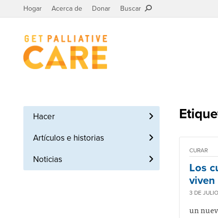
Hogar
Acerca de
Donar
Buscar
Etique
Hacer
Artículos e historias
CURAR
Noticias
Los c
viven
3 DE JULI
un nue