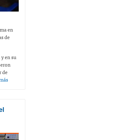
ama en
as de
 y en su
ueron
r de
 más
el