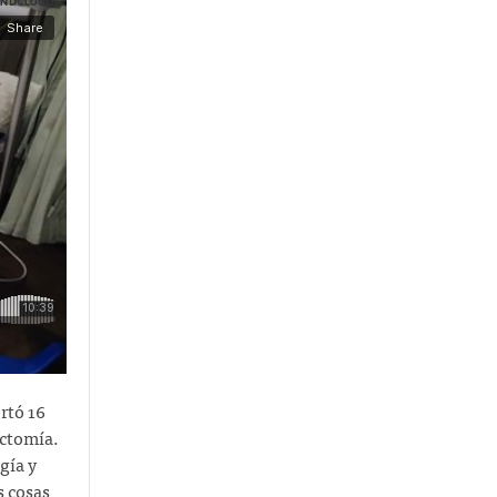
rtó 16
ectomía.
gía y
s cosas