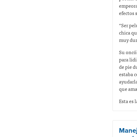
empeorar
efectos 
“Ser pel
chica qu
muy duro
Su oncól
para lid
de pie d
estaba c
ayudarla
que ama
Esta es 
Manej