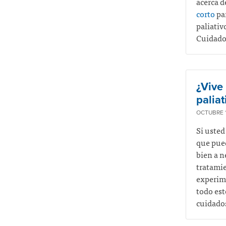
acerca d
corto
par
paliativ
Cuidados
¿Vive
palia
OCTUBRE 1
Si usted
que pued
bien a n
tratami
experime
todo est
cuidado