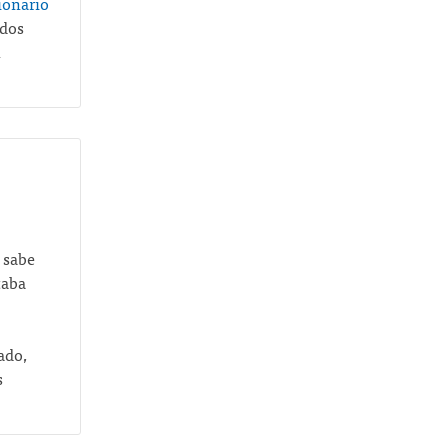
ionario
ados
n
 sabe
taba
ado,
s