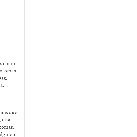
os como
síntomas
eas,
 Las
s
onas que
, una
ntomas,
 alguien