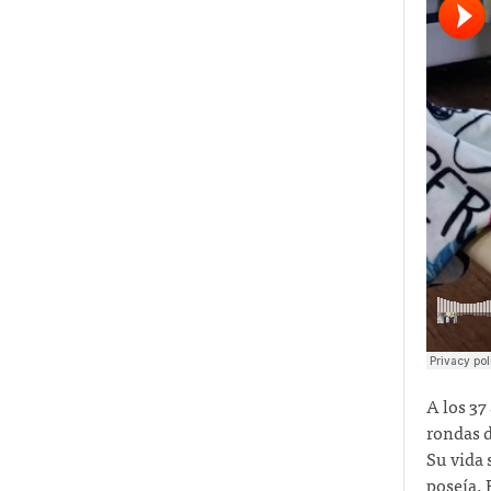
A los 37
rondas d
Su vida 
poseía. 