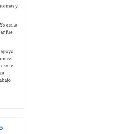
íntomas y
Yo era la
jar fue
e apoyo
manecer
eso le
ra
rabajo
o