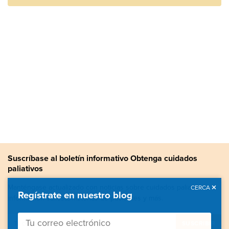
Suscríbase al boletín informativo Obtenga cuidados
paliativos
Manténgase actualizado con noticias sobre cuidados paliativos,
CERCA
Regístrate en nuestro blog
información valiosa, historias de pacientes y más.