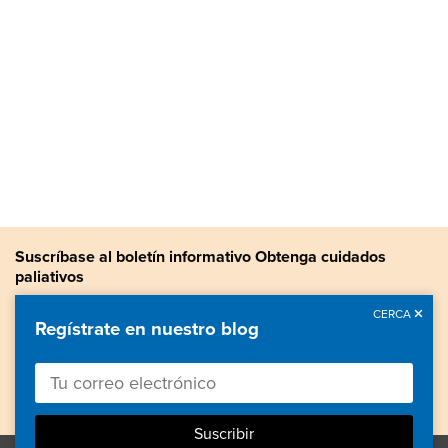
Suscríbase al boletín informativo Obtenga cuidados
paliativos
Manténgase actualizado con noticias sobre cuidados paliativos,
CERCA
Regístrate en nuestro blog
información valiosa, historias de pacientes y más.