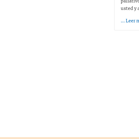
paliativ
usted y 
… Leer 