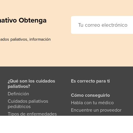
rmativo Obtenga
ados paliativos, información
¿Qué son los cuidados
Es correcto para ti
paliativos?
Definición
Cómo conseguirlo
Cuidados paliativos
Habla con tu médico
pediátricos
Encuentre un proveedor
Tipos de enfermedades
Conocer al equipo
Preguntas más frecuentes
Folleto para pacientes y