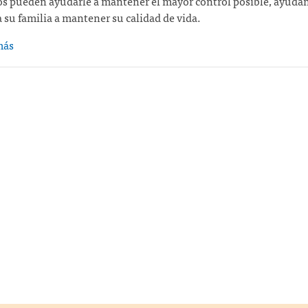
os pueden ayudarle a mantener el mayor control posible, ayudá
a su familia a mantener su calidad de vida.
más