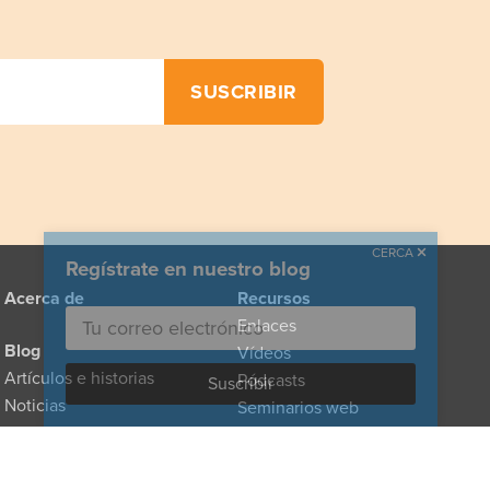
CERCA
Regístrate en nuestro blog
Acerca de
Recursos
Enlaces
Blog
Vídeos
Artículos e historias
Pódcasts
Noticias
Seminarios web
Para los medios
Directorio de
Para médicos
proveedores