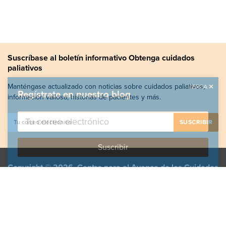
Suscríbase al boletín informativo Obtenga cuidados
paliativos
Manténgase actualizado con noticias sobre cuidados paliativos,
CERCA
Regístrate en nuestro blog
información valiosa, historias de pacientes y más.
Copyright © 2026, Centro para el Avance de los Cuidados
Paliativos. Todos los derechos reservados.
GetPalliativeCare.org no proporciona asesoramiento,
diagnóstico ni tratamiento médico.