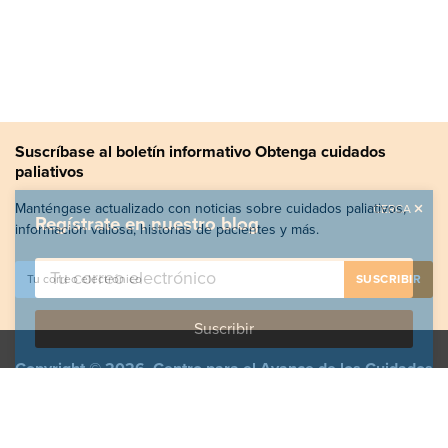
Suscríbase al boletín informativo Obtenga cuidados
paliativos
Manténgase actualizado con noticias sobre cuidados paliativos,
CERCA
Regístrate en nuestro blog
información valiosa, historias de pacientes y más.
Copyright © 2026, Centro para el Avance de los Cuidados
Paliativos. Todos los derechos reservados.
GetPalliativeCare.org no proporciona asesoramiento,