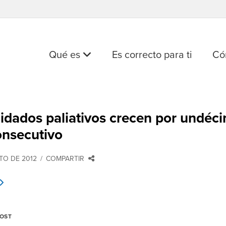
Qué es
Es correcto para ti
Có
idados paliativos crecen por undéc
onsecutivo
TO DE 2012
COMPARTIR
POST