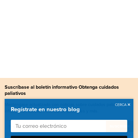
Suscríbase al boletín informativo Obtenga cuidados
paliativos
Manténgase actualizado con noticias sobre cuidados paliativos,
CERCA
Regístrate en nuestro blog
información valiosa, historias de pacientes y más.